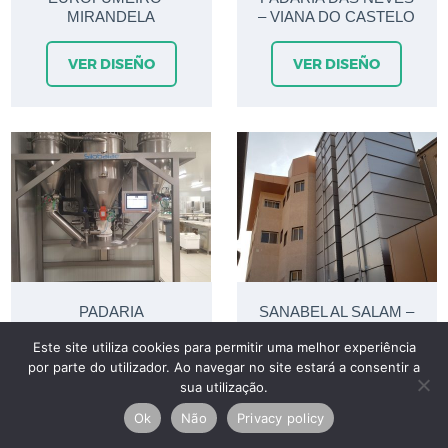
MIRANDELA
– VIANA DO CASTELO
VER DISEÑO
VER DISEÑO
PADARIA
SANABEL AL SALAM –
PORTUGUESA –
RIYADH – ARÁBIA
Este site utiliza cookies para permitir uma melhor experiência
LISBOA
SAUDITA
por parte do utilizador. Ao navegar no site estará a consentir a
sua utilização.
VER DISEÑO
VER DISEÑO
Ok
Não
Privacy policy